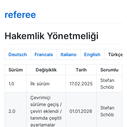
referee
Hakemlik Yönetmeliği
Deutsch
Francais
Italiano
English
Türkçe
Sürüm
Değişiklik
Tarih
Sorumlu
Stefan
1.0
İlk sürüm
17.02.2025
Schöb
Çevrimiçi
sürüme geçiş /
Stefan
2.0
çeviri eklendi /
01.01.2026
Schöb
tanımda çeşitli
ayarlamalar