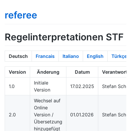
referee
Regelinterpretationen STF
Deutsch
Francais
Italiano
English
Türkçe
Version
Änderung
Datum
Verantwortli
Initiale
1.0
17.02.2025
Stefan Schö
Version
Wechsel auf
Online
2.0
Version /
01.01.2026
Stefan Schö
Übersetzung
hinzugefügt